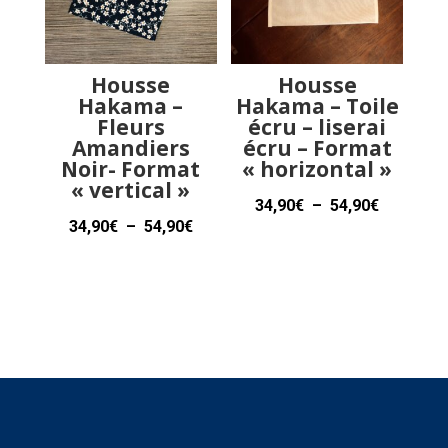
Housse
Housse
Hakama –
Hakama – Toile
Fleurs
écru – liserai
Amandiers
écru – Format
Noir- Format
« horizontal »
« vertical »
Plage
34,90
€
–
54,90
€
Plage
34,90
€
–
54,90
€
de
de
prix :
prix :
34,90€
34,90€
à
à
54,90€
54,90€