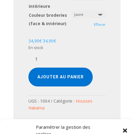
intérieure
Couleur broderies
(face & intérieur)
Effacer
34,90
€
34,90
€
En stock
quantité
de
Housse
Hakama
AJOUTER AU PANIER
-
Fleurs
Amandiers
UGS :
1004
Catégorie :
Housses
Verts
Hakama
-
Format
"vertical"
Paramétrer la gestion des
cookies