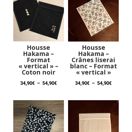
Housse
Housse
Hakama –
Hakama –
Format
Crânes liserai
« vertical » –
blanc – Format
Coton noir
« vertical »
Plage
Plage
34,90
€
–
54,90
€
34,90
€
–
54,90
€
de
de
prix :
prix :
34,90€
34,90€
à
à
54,90€
54,90€