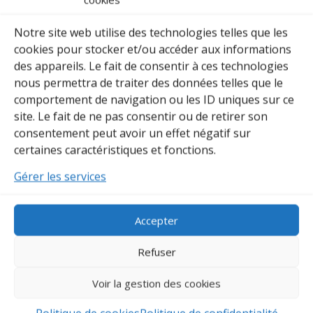
Notre site web utilise des technologies telles que les
Description
cookies pour stocker et/ou accéder aux informations
Informations complémentaires
des appareils. Le fait de consentir à ces technologies
Avis (0)
nous permettra de traiter des données telles que le
comportement de navigation ou les ID uniques sur ce
Information
Matière
site. Le fait de ne pas consentir ou de retirer son
consentement peut avoir un effet négatif sur
Housse noir
100% coton
certaines caractéristiques et fonctions.
Gérer les services
Broderie face discipline martiale
incluse
Accepter
Refuser
Options de personnalisation côté intérieur
Voir la gestion des cookies
1 mot (nom ou prénom simple*)
2 mots (nom ou prénom composé*)