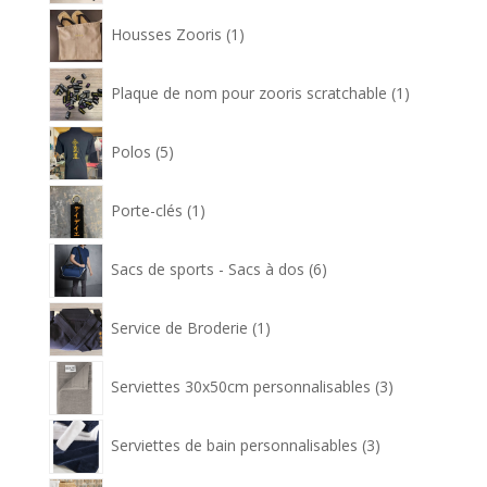
1
Housses Zooris
1
produit
1
Plaque de nom pour zooris scratchable
1
produit
5
Polos
5
produits
1
Porte-clés
1
produit
6
Sacs de sports - Sacs à dos
6
produits
1
Service de Broderie
1
produit
3
Serviettes 30x50cm personnalisables
3
produits
3
Serviettes de bain personnalisables
3
produits