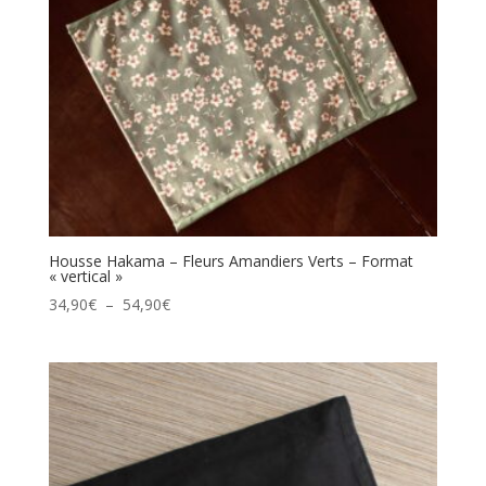
Housse Hakama – Fleurs Amandiers Verts – Format
« vertical »
Plage
34,90
€
–
54,90
€
de
prix :
34,90€
à
54,90€