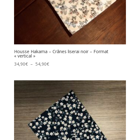
Housse Hakama – Crânes liserai noir – Format
« vertical »
Plage
34,90
€
–
54,90
€
de
prix :
34,90€
à
54,90€