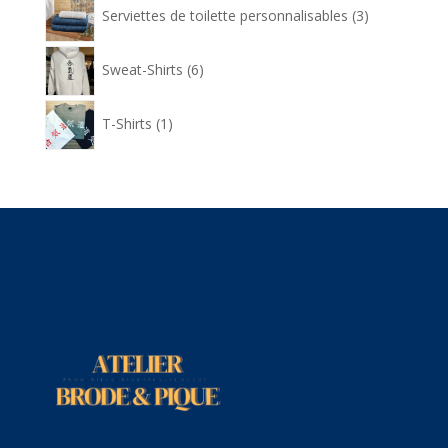
3
Serviettes de toilette personnalisables
3
produits
6
Sweat-Shirts
6
produits
1
T-Shirts
1
produit