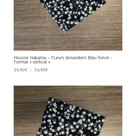
Housse Hakama – FLeurs Amandiers Bleu foncé –
Format « vertical »
Plage
34,90
€
–
54,90
€
de
prix :
34,90€
à
54,90€