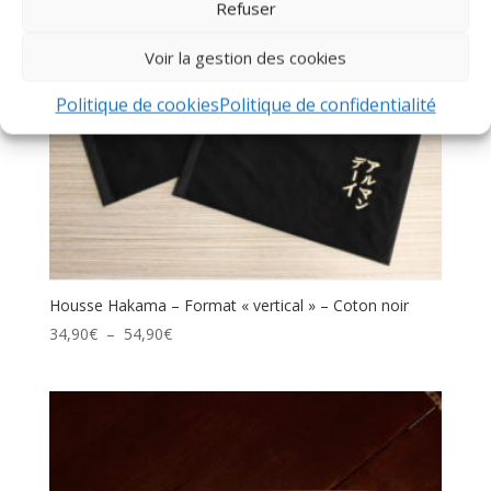
Refuser
Voir la gestion des cookies
Politique de cookies
Politique de confidentialité
Housse Hakama – Format « vertical » – Coton noir
Plage
34,90
€
–
54,90
€
de
prix :
34,90€
à
54,90€