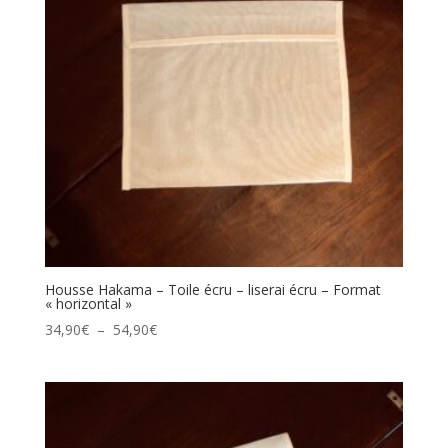
Housse Hakama – Toile écru – liserai écru – Format
« horizontal »
Plage
34,90
€
–
54,90
€
de
prix :
34,90€
à
54,90€