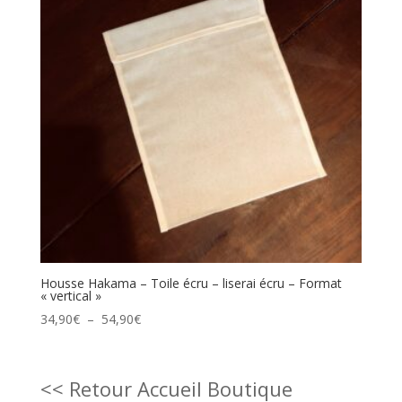
Housse Hakama – Toile écru – liserai écru – Format
« vertical »
Plage
34,90
€
–
54,90
€
de
prix :
34,90€
<< Retour Accueil Boutique
à