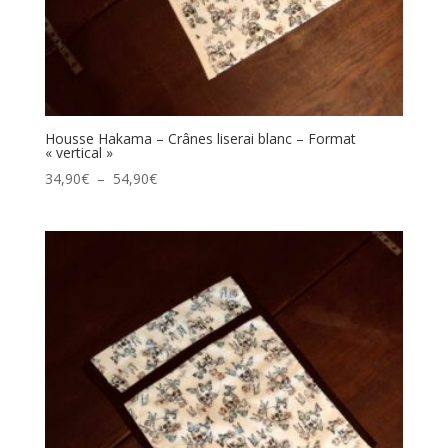
Housse Hakama – Crânes liserai blanc – Format
« vertical »
Plage
34,90
€
–
54,90
€
de
prix :
34,90€
à
54,90€