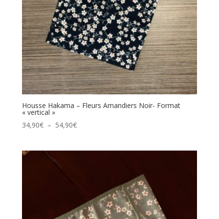
Housse Hakama – Fleurs Amandiers Noir- Format
« vertical »
Plage
34,90
€
–
54,90
€
de
prix :
34,90€
à
54,90€