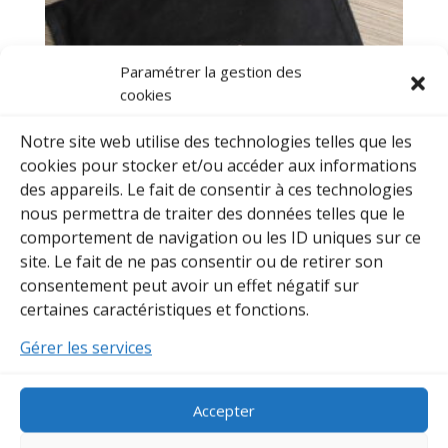
Paramétrer la gestion des
cookies
Notre site web utilise des technologies telles que les
cookies pour stocker et/ou accéder aux informations
des appareils. Le fait de consentir à ces technologies
nous permettra de traiter des données telles que le
comportement de navigation ou les ID uniques sur ce
site. Le fait de ne pas consentir ou de retirer son
Housse Hakama – Format « horizontal » – Coton noir
consentement peut avoir un effet négatif sur
Plage
34,90
€
–
54,90
€
certaines caractéristiques et fonctions.
de
prix :
Gérer les services
34,90€
à
54,90€
Accepter