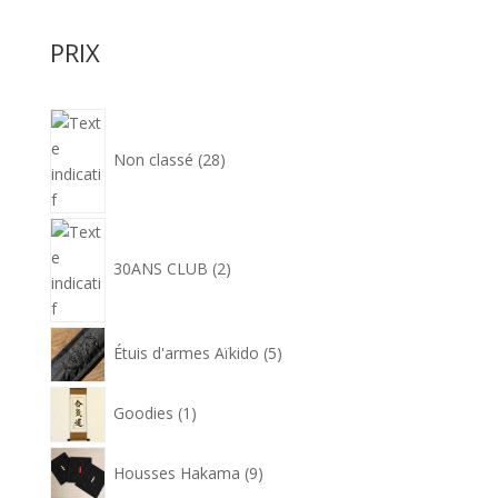
54,90€
PRIX
28
produits
Non classé
28
2
produits
30ANS CLUB
2
5
Étuis d'armes Aïkido
5
produits
1
Goodies
1
produit
9
Housses Hakama
9
produits