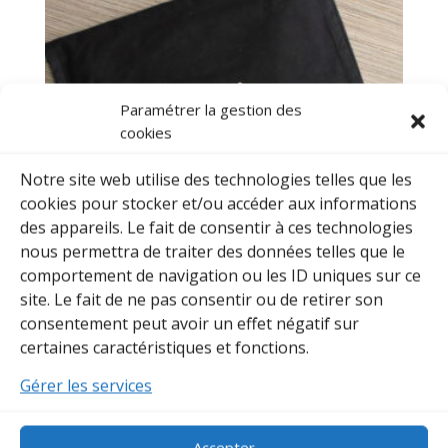
Paramétrer la gestion des
cookies
Notre site web utilise des technologies telles que les
cookies pour stocker et/ou accéder aux informations
des appareils. Le fait de consentir à ces technologies
nous permettra de traiter des données telles que le
comportement de navigation ou les ID uniques sur ce
site. Le fait de ne pas consentir ou de retirer son
Housse Hakama – Format « horizontal » – Coton noir
consentement peut avoir un effet négatif sur
Plage
34,90
€
–
54,90
€
certaines caractéristiques et fonctions.
de
prix :
Gérer les services
34,90€
à
54,90€
Accepter