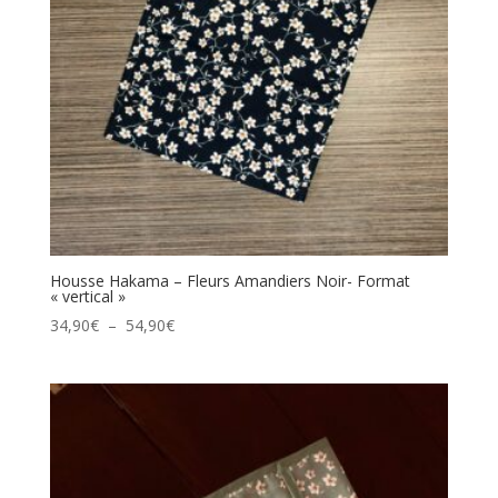
Housse Hakama – Fleurs Amandiers Noir- Format
« vertical »
Plage
34,90
€
–
54,90
€
de
prix :
34,90€
à
54,90€