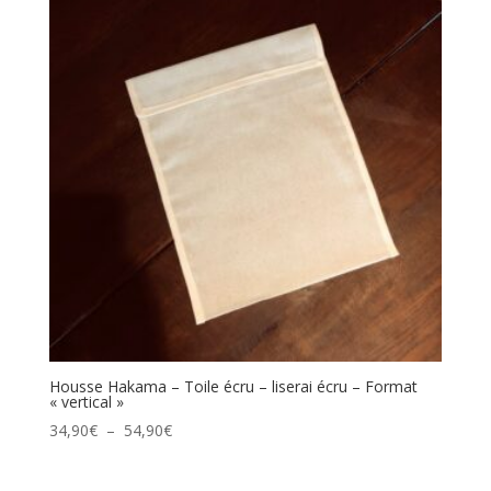
à
54,90€
Housse Hakama – Toile écru – liserai écru – Format
« vertical »
Plage
34,90
€
–
54,90
€
de
prix :