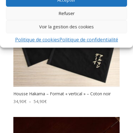
Refuser
Voir la gestion des cookies
Politique de cookies
Politique de confidentialité
Housse Hakama – Format « vertical » – Coton noir
Plage
34,90
€
–
54,90
€
de
prix :
34,90€
à