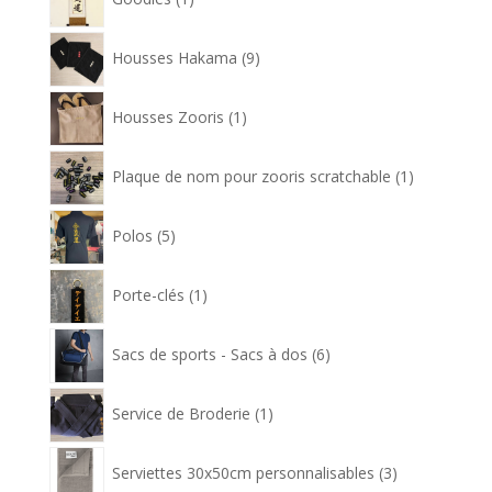
produit
9
Housses Hakama
9
produits
1
Housses Zooris
1
produit
1
Plaque de nom pour zooris scratchable
1
produit
5
Polos
5
produits
1
Porte-clés
1
produit
6
Sacs de sports - Sacs à dos
6
produits
1
Service de Broderie
1
produit
3
Serviettes 30x50cm personnalisables
3
produits