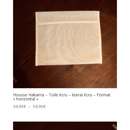
54,90€
Housse Hakama – Toile écru – liserai écru – Format
« horizontal »
Plage
34,90
€
–
54,90
€
de
prix :
34,90€