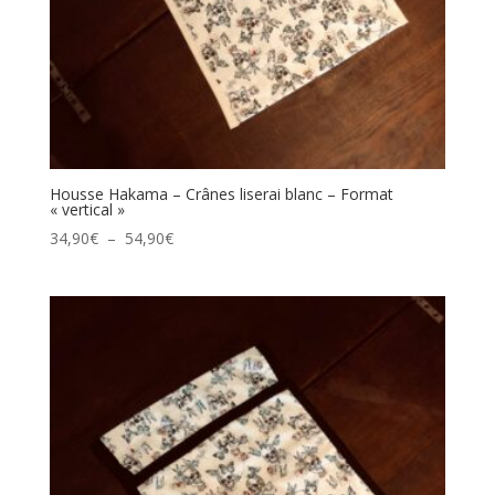
Housse Hakama – Crânes liserai blanc – Format
« vertical »
Plage
34,90
€
–
54,90
€
de
prix :
34,90€
à
54,90€