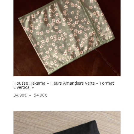
Housse Hakama – Fleurs Amandiers Verts – Format
« vertical »
Plage
34,90
€
–
54,90
€
de
prix :
34,90€
à
54,90€