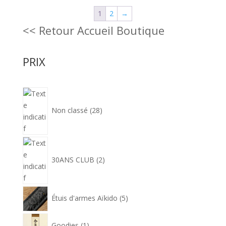
34,90€
1
2
→
à
<< Retour Accueil Boutique
54,90€
PRIX
28
produits
Non classé
28
2
produits
30ANS CLUB
2
5
Étuis d'armes Aïkido
5
produits
1
Goodies
1