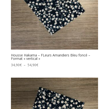
Housse Hakama – FLeurs Amandiers Bleu foncé –
Format « vertical »
Plage
34,90
€
–
54,90
€
de
prix :
34,90€
à
54,90€