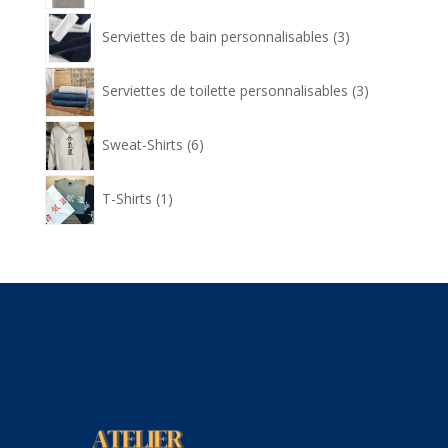
3
Serviettes de bain personnalisables
3
produits
3
Serviettes de toilette personnalisables
3
produits
6
Sweat-Shirts
6
produits
1
T-Shirts
1
produit