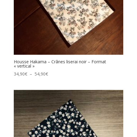
Housse Hakama – Crânes liserai noir – Format
« vertical »
Plage
34,90
€
–
54,90
€
de
prix :
34,90€
à
54,90€