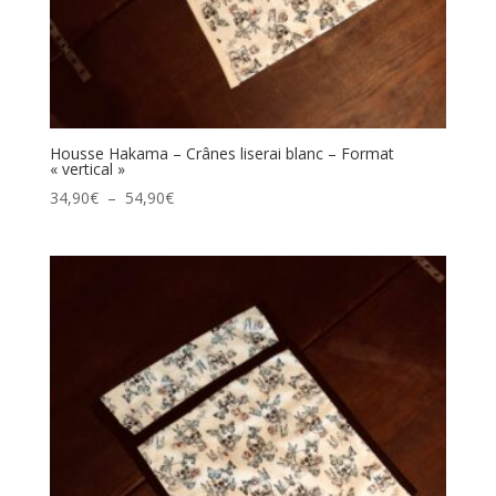
Housse Hakama – Crânes liserai blanc – Format
« vertical »
Plage
34,90
€
–
54,90
€
de
prix :
34,90€
à
54,90€