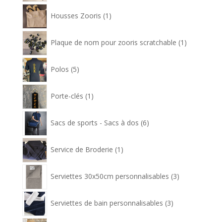
1
Housses Zooris
1
produit
1
Plaque de nom pour zooris scratchable
1
produit
5
Polos
5
produits
1
Porte-clés
1
produit
6
Sacs de sports - Sacs à dos
6
produits
1
Service de Broderie
1
produit
3
Serviettes 30x50cm personnalisables
3
produits
3
Serviettes de bain personnalisables
3
produits