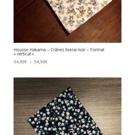
Housse Hakama – Crânes liserai noir – Format
« vertical »
Plage
34,90
€
–
54,90
€
de
prix :
34,90€
à
54,90€