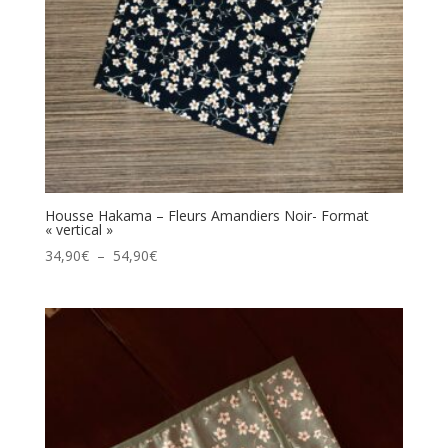
Housse Hakama – Fleurs Amandiers Noir- Format
« vertical »
Plage
34,90
€
–
54,90
€
de
prix :
34,90€
à
54,90€