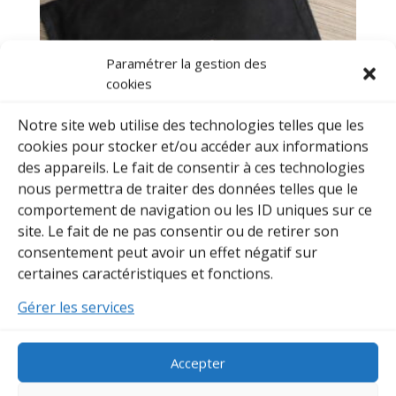
Paramétrer la gestion des
cookies
Notre site web utilise des technologies telles que les
cookies pour stocker et/ou accéder aux informations
des appareils. Le fait de consentir à ces technologies
nous permettra de traiter des données telles que le
comportement de navigation ou les ID uniques sur ce
site. Le fait de ne pas consentir ou de retirer son
Housse Hakama – Format « horizontal » – Coton noir
consentement peut avoir un effet négatif sur
Plage
34,90
€
–
54,90
€
certaines caractéristiques et fonctions.
de
prix :
Gérer les services
34,90€
à
54,90€
Accepter