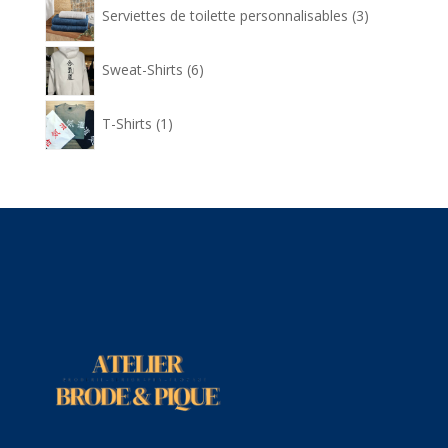
3
Serviettes de toilette personnalisables
3
produits
6
Sweat-Shirts
6
produits
1
T-Shirts
1
produit