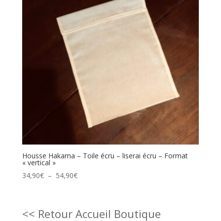
Housse Hakama – Toile écru – liserai écru – Format
« vertical »
Plage
34,90
€
–
54,90
€
de
prix :
34,90€
<< Retour Accueil Boutique
à