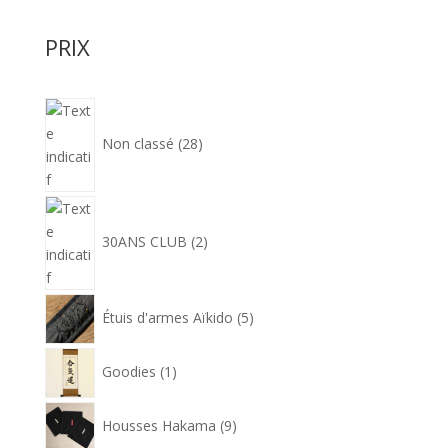
54,90€
PRIX
28
produits
Non classé
28
2
produits
30ANS CLUB
2
5
Étuis d'armes Aïkido
5
produits
1
Goodies
1
produit
9
Housses Hakama
9
produits