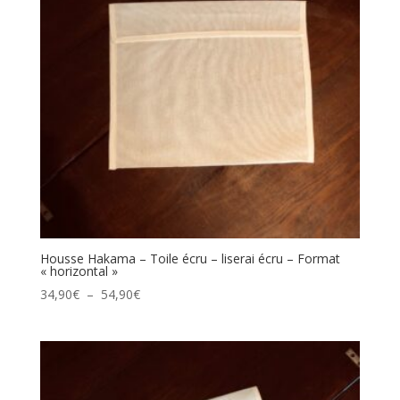
Housse Hakama – Toile écru – liserai écru – Format
« horizontal »
Plage
34,90
€
–
54,90
€
de
prix :
34,90€
à
54,90€