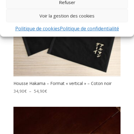
Refuser
Voir la gestion des cookies
Politique de cookies
Politique de confidentialité
Housse Hakama – Format « vertical » – Coton noir
Plage
34,90
€
–
54,90
€
de
prix :
34,90€
à
54,90€