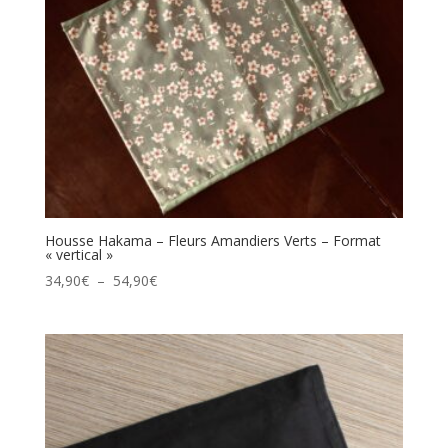
Housse Hakama – Fleurs Amandiers Verts – Format
« vertical »
Plage
34,90
€
–
54,90
€
de
prix :
34,90€
à
54,90€