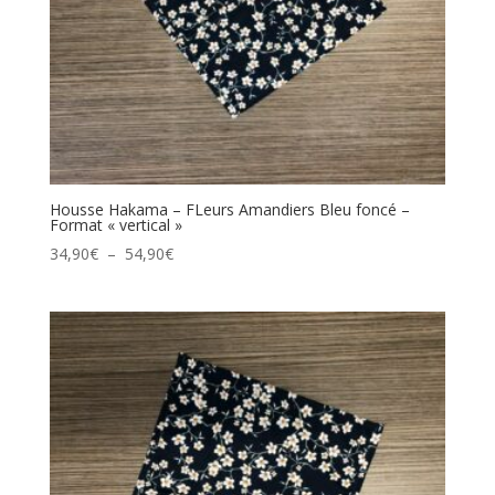
Housse Hakama – FLeurs Amandiers Bleu foncé –
Format « vertical »
Plage
34,90
€
–
54,90
€
de
prix :
34,90€
à
54,90€