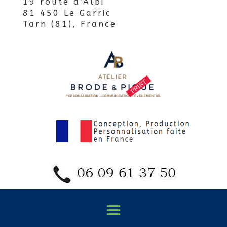
19 route d’Albi
81 450 Le Garric
Tarn (81), France