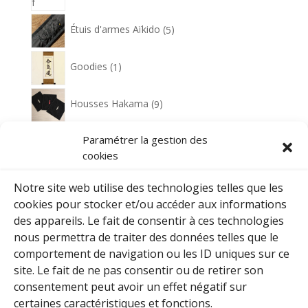
5
Étuis d'armes Aïkido
5
produits
1
Goodies
1
produit
9
Housses Hakama
9
produits
1
Paramétrer la gestion des
Housses Zooris
1
produit
cookies
1
Plaque de nom pour zooris scratchable
1
produit
Notre site web utilise des technologies telles que les
cookies pour stocker et/ou accéder aux informations
5
Polos
5
des appareils. Le fait de consentir à ces technologies
produits
nous permettra de traiter des données telles que le
1
comportement de navigation ou les ID uniques sur ce
Porte-clés
1
produit
site. Le fait de ne pas consentir ou de retirer son
6
consentement peut avoir un effet négatif sur
Sacs de sports - Sacs à dos
6
produits
certaines caractéristiques et fonctions.