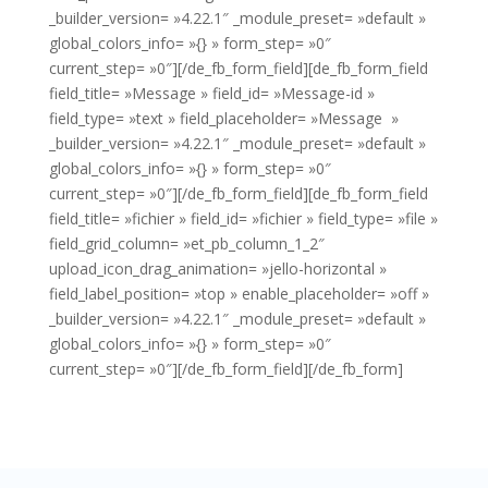
_builder_version= »4.22.1″ _module_preset= »default »
global_colors_info= »{} » form_step= »0″
current_step= »0″][/de_fb_form_field][de_fb_form_field
field_title= »Message » field_id= »Message-id »
field_type= »text » field_placeholder= »Message »
_builder_version= »4.22.1″ _module_preset= »default »
global_colors_info= »{} » form_step= »0″
current_step= »0″][/de_fb_form_field][de_fb_form_field
field_title= »fichier » field_id= »fichier » field_type= »file »
field_grid_column= »et_pb_column_1_2″
upload_icon_drag_animation= »jello-horizontal »
field_label_position= »top » enable_placeholder= »off »
_builder_version= »4.22.1″ _module_preset= »default »
global_colors_info= »{} » form_step= »0″
current_step= »0″][/de_fb_form_field][/de_fb_form]