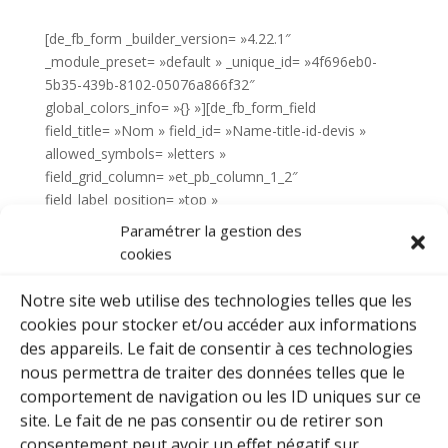
[de_fb_form _builder_version= »4.22.1″
_module_preset= »default » _unique_id= »4f696eb0-
5b35-439b-8102-05076a866f32″
global_colors_info= »{} »][de_fb_form_field
field_title= »Nom » field_id= »Name-title-id-devis »
allowed_symbols= »letters »
field_grid_column= »et_pb_column_1_2″
field_label_position= »top »
field_placeholder= »Dupont » _builder_version= »4.22.1″
Paramétrer la gestion des
_module_preset= »default » global_colors_info= »{} »
cookies
form_step= »0″ current_step= »0″][/de_fb_form_field]
[de_fb_form_field field_title= »Prenom »
Notre site web utilise des technologies telles que les
field_id= »Prenom-title-id-devis »
cookies pour stocker et/ou accéder aux informations
allowed_symbols= »letters »
des appareils. Le fait de consentir à ces technologies
field_grid_column= »et_pb_column_1_2″
nous permettra de traiter des données telles que le
field_label_position= »top » field_placeholder= »Jean »
comportement de navigation ou les ID uniques sur ce
_builder_version= »4.22.1″ _module_preset= »default »
site. Le fait de ne pas consentir ou de retirer son
global_colors_info= »{} » form_step= »0″
consentement peut avoir un effet négatif sur