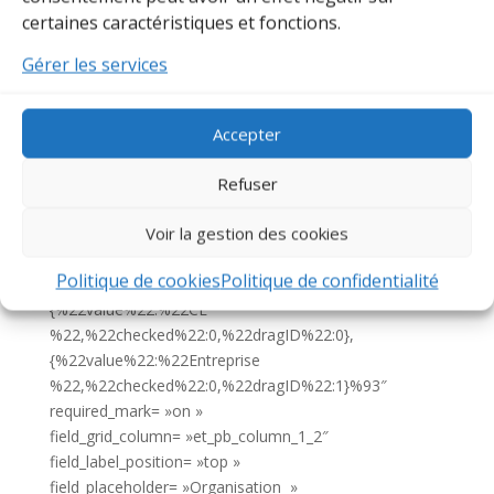
current_step= »0″][/de_fb_form_field][de_fb_form_field
certaines caractéristiques et fonctions.
field_title= »Email » field_id= »Email-demandde-devis »
field_type= »email »
Gérer les services
field_grid_column= »et_pb_column_1_2″
field_label_position= »top »
field_placeholder= »Dupont.jean@email.fr »
Accepter
_builder_version= »4.22.1″ _module_preset= »default »
Refuser
global_colors_info= »{} » form_step= »0″
current_step= »0″][/de_fb_form_field][de_fb_form_field
Voir la gestion des cookies
field_title= »Organisation » field_id= »Organisation-
identreprise » field_type= »select »
Politique de cookies
Politique de confidentialité
select_options= »%91{%22value%22:%22Association%22,%22
{%22value%22:%22CE
%22,%22checked%22:0,%22dragID%22:0},
{%22value%22:%22Entreprise
%22,%22checked%22:0,%22dragID%22:1}%93″
required_mark= »on »
field_grid_column= »et_pb_column_1_2″
field_label_position= »top »
field_placeholder= »Organisation »