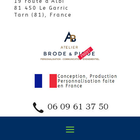
19 route d’Albi
81 450 Le Garric
Tarn (81), France