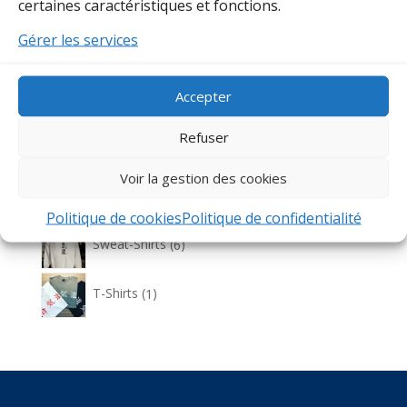
certaines caractéristiques et fonctions.
produits
1
Gérer les services
Service de Broderie
1
produit
3
Accepter
Serviettes 30x50cm personnalisables
3
produits
3
Refuser
Serviettes de bain personnalisables
3
produits
Voir la gestion des cookies
3
Serviettes de toilette personnalisables
3
produits
Politique de cookies
Politique de confidentialité
6
Sweat-Shirts
6
produits
1
T-Shirts
1
produit