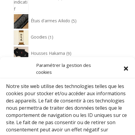
5
Étuis d'armes Aïkido
5
produits
1
Goodies
1
produit
9
Housses Hakama
9
produits
Paramétrer la gestion des
1
Housses Zooris
1
cookies
produit
1
Notre site web utilise des technologies telles que les
Plaque de nom pour zooris scratchable
1
produit
cookies pour stocker et/ou accéder aux informations
5
des appareils. Le fait de consentir à ces technologies
Polos
5
produits
nous permettra de traiter des données telles que le
comportement de navigation ou les ID uniques sur ce
1
Porte-clés
1
produit
site. Le fait de ne pas consentir ou de retirer son
consentement peut avoir un effet négatif sur
6
Sacs de sports - Sacs à dos
6