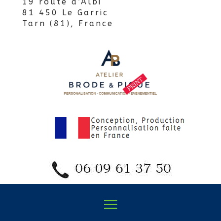
19 route d’Albi
81 450 Le Garric
Tarn (81), France